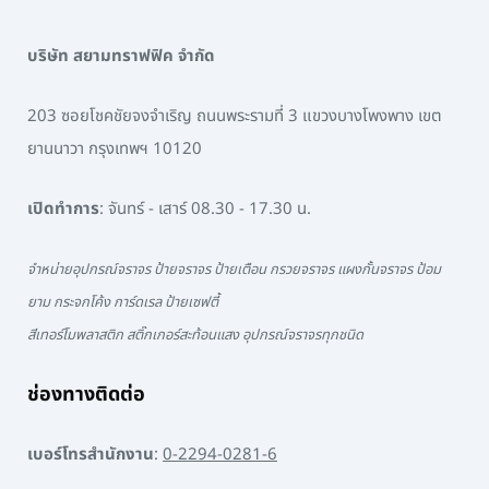
บริษัท สยามทราฟฟิค จำกัด
203 ซอยโชคชัยจงจำเริญ ถนนพระรามที่ 3 แขวงบางโพงพาง เขต
ยานนาวา กรุงเทพฯ 10120
เปิดทำการ
: จันทร์ - เสาร์ 08.30 - 17.30 น.
จำหน่ายอุปกรณ์จราจร ป้ายจราจร ป้ายเตือน กรวยจราจร แผงกั้นจราจร ป้อม
ยาม กระจกโค้ง การ์ดเรล ป้ายเซฟตี้
สีเทอร์โมพลาสติก สติ๊กเกอร์สะท้อนแสง อุปกรณ์จราจรทุกชนิด
ช่องทางติดต่อ
เบอร์โทรสำนักงาน
:
0-2294-0281-6