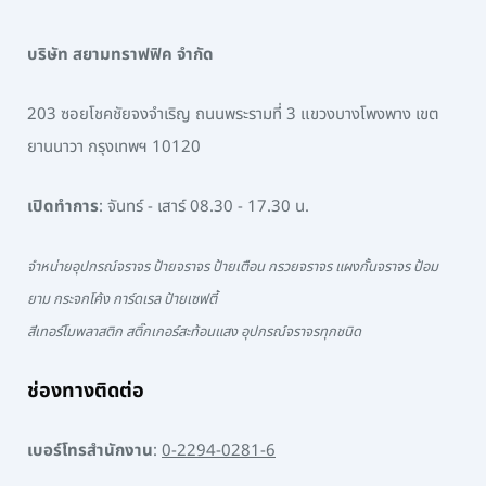
บริษัท สยามทราฟฟิค จำกัด
203 ซอยโชคชัยจงจำเริญ ถนนพระรามที่ 3 แขวงบางโพงพาง เขต
ยานนาวา กรุงเทพฯ 10120
เปิดทำการ
: จันทร์ - เสาร์ 08.30 - 17.30 น.
จำหน่ายอุปกรณ์จราจร ป้ายจราจร ป้ายเตือน กรวยจราจร แผงกั้นจราจร ป้อม
ยาม กระจกโค้ง การ์ดเรล ป้ายเซฟตี้
สีเทอร์โมพลาสติก สติ๊กเกอร์สะท้อนแสง อุปกรณ์จราจรทุกชนิด
ช่องทางติดต่อ
เบอร์โทรสำนักงาน
:
0-2294-0281-6