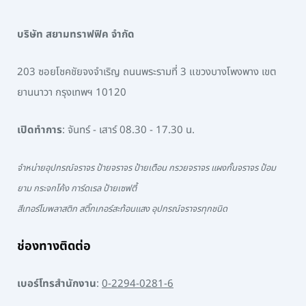
บริษัท สยามทราฟฟิค จำกัด
203 ซอยโชคชัยจงจำเริญ ถนนพระรามที่ 3 แขวงบางโพงพาง เขต
ยานนาวา กรุงเทพฯ 10120
เปิดทำการ
: จันทร์ - เสาร์ 08.30 - 17.30 น.
จำหน่ายอุปกรณ์จราจร ป้ายจราจร ป้ายเตือน กรวยจราจร แผงกั้นจราจร ป้อม
ยาม กระจกโค้ง การ์ดเรล ป้ายเซฟตี้
สีเทอร์โมพลาสติก สติ๊กเกอร์สะท้อนแสง อุปกรณ์จราจรทุกชนิด
ช่องทางติดต่อ
เบอร์โทรสำนักงาน
:
0-2294-0281-6