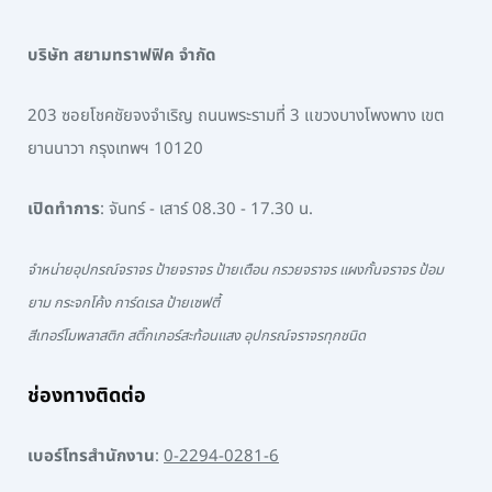
บริษัท สยามทราฟฟิค จำกัด
203 ซอยโชคชัยจงจำเริญ ถนนพระรามที่ 3 แขวงบางโพงพาง เขต
ยานนาวา กรุงเทพฯ 10120
เปิดทำการ
: จันทร์ - เสาร์ 08.30 - 17.30 น.
จำหน่ายอุปกรณ์จราจร ป้ายจราจร ป้ายเตือน กรวยจราจร แผงกั้นจราจร ป้อม
ยาม กระจกโค้ง การ์ดเรล ป้ายเซฟตี้
สีเทอร์โมพลาสติก สติ๊กเกอร์สะท้อนแสง อุปกรณ์จราจรทุกชนิด
ช่องทางติดต่อ
เบอร์โทรสำนักงาน
:
0-2294-0281-6