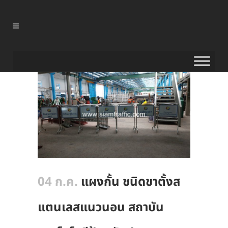
04 ก.ค.
แผงกั้น ชนิดขาตั้งส
แตนเลสแนวนอน สถาบัน