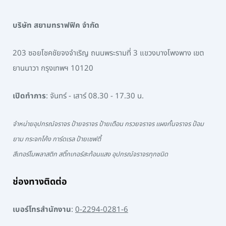
บริษัท สยามทราฟฟิค จำกัด
203 ซอยโชคชัยจงจำเริญ ถนนพระรามที่ 3 แขวงบางโพงพาง เขต
ยานนาวา กรุงเทพฯ 10120
เปิดทำการ
: จันทร์ - เสาร์ 08.30 - 17.30 น.
จำหน่ายอุปกรณ์จราจร ป้ายจราจร ป้ายเตือน กรวยจราจร แผงกั้นจราจร ป้อม
ยาม กระจกโค้ง การ์ดเรล ป้ายเซฟตี้
สีเทอร์โมพลาสติก สติ๊กเกอร์สะท้อนแสง อุปกรณ์จราจรทุกชนิด
ช่องทางติดต่อ
เบอร์โทรสำนักงาน
:
0-2294-0281-6