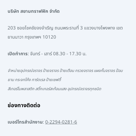
บริษัท สยามทราฟฟิค จำกัด
203 ซอยโชคชัยจงจำเริญ ถนนพระรามที่ 3 แขวงบางโพงพาง เขต
ยานนาวา กรุงเทพฯ 10120
เปิดทำการ
: จันทร์ - เสาร์ 08.30 - 17.30 น.
จำหน่ายอุปกรณ์จราจร ป้ายจราจร ป้ายเตือน กรวยจราจร แผงกั้นจราจร ป้อม
ยาม กระจกโค้ง การ์ดเรล ป้ายเซฟตี้
สีเทอร์โมพลาสติก สติ๊กเกอร์สะท้อนแสง อุปกรณ์จราจรทุกชนิด
ช่องทางติดต่อ
เบอร์โทรสำนักงาน
:
0-2294-0281-6