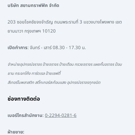
บริษัท สยามทราฟฟิค จำกัด
203 ซอยโชคชัยจงจำเริญ ถนนพระรามที่ 3 แขวงบางโพงพาง เขต
ยานนาวา กรุงเทพฯ 10120
เปิดทำการ
: จันทร์ - เสาร์ 08.30 - 17.30 น.
จำหน่ายอุปกรณ์จราจร ป้ายจราจร ป้ายเตือน กรวยจราจร แผงกั้นจราจร ป้อม
ยาม กระจกโค้ง การ์ดเรล ป้ายเซฟตี้
สีเทอร์โมพลาสติก สติ๊กเกอร์สะท้อนแสง อุปกรณ์จราจรทุกชนิด
ช่องทางติดต่อ
เบอร์โทรสำนักงาน
:
0-2294-0281-6
ฝ่ายขาย: