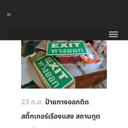
23 ก.ย.
ป้ายทางออกติด
สติ๊กเกอร์เรืองแสง สถานทูต