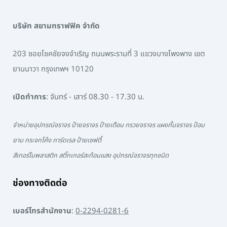
บริษัท สยามทราฟฟิค จำกัด
203 ซอยโชคชัยจงจำเริญ ถนนพระรามที่ 3 แขวงบางโพงพาง เขต
ยานนาวา กรุงเทพฯ 10120
เปิดทำการ
: จันทร์ - เสาร์ 08.30 - 17.30 น.
จำหน่ายอุปกรณ์จราจร ป้ายจราจร ป้ายเตือน กรวยจราจร แผงกั้นจราจร ป้อม
ยาม กระจกโค้ง การ์ดเรล ป้ายเซฟตี้
สีเทอร์โมพลาสติก สติ๊กเกอร์สะท้อนแสง อุปกรณ์จราจรทุกชนิด
ช่องทางติดต่อ
เบอร์โทรสำนักงาน
:
0-2294-0281-6