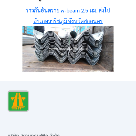
ราวกันอันตราย w-beam 2.5 มม. ส่งไป
อำเภอวาริชภูมิ จังหวัดสกลนคร
บริษัท สยามทราฟฟิค จำกัด