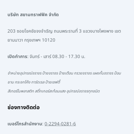
บริษัท สยามทราฟฟิค จำกัด
203 ซอยโชคชัยจงจำเริญ ถนนพระรามที่ 3 แขวงบางโพงพาง เขต
ยานนาวา กรุงเทพฯ 10120
เปิดทำการ
: จันทร์ - เสาร์ 08.30 - 17.30 น.
จำหน่ายอุปกรณ์จราจร ป้ายจราจร ป้ายเตือน กรวยจราจร แผงกั้นจราจร ป้อม
ยาม กระจกโค้ง การ์ดเรล ป้ายเซฟตี้
สีเทอร์โมพลาสติก สติ๊กเกอร์สะท้อนแสง อุปกรณ์จราจรทุกชนิด
ช่องทางติดต่อ
เบอร์โทรสำนักงาน
:
0-2294-0281-6