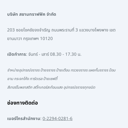
บริษัท สยามทราฟฟิค จำกัด
203 ซอยโชคชัยจงจำเริญ ถนนพระรามที่ 3 แขวงบางโพงพาง เขต
ยานนาวา กรุงเทพฯ 10120
เปิดทำการ
: จันทร์ - เสาร์ 08.30 - 17.30 น.
จำหน่ายอุปกรณ์จราจร ป้ายจราจร ป้ายเตือน กรวยจราจร แผงกั้นจราจร ป้อม
ยาม กระจกโค้ง การ์ดเรล ป้ายเซฟตี้
สีเทอร์โมพลาสติก สติ๊กเกอร์สะท้อนแสง อุปกรณ์จราจรทุกชนิด
ช่องทางติดต่อ
เบอร์โทรสำนักงาน
:
0-2294-0281-6