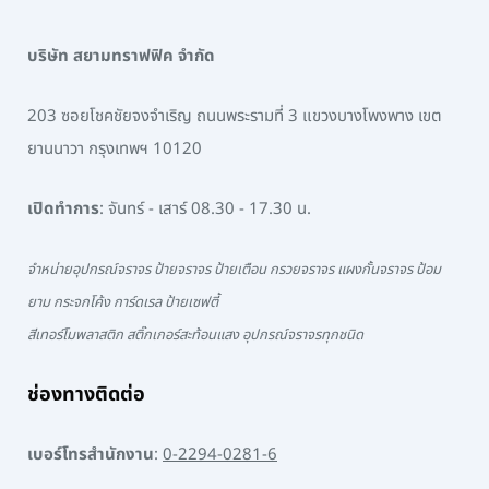
บริษัท สยามทราฟฟิค จำกัด
203 ซอยโชคชัยจงจำเริญ ถนนพระรามที่ 3 แขวงบางโพงพาง เขต
ยานนาวา กรุงเทพฯ 10120
เปิดทำการ
: จันทร์ - เสาร์ 08.30 - 17.30 น.
จำหน่ายอุปกรณ์จราจร ป้ายจราจร ป้ายเตือน กรวยจราจร แผงกั้นจราจร ป้อม
ยาม กระจกโค้ง การ์ดเรล ป้ายเซฟตี้
สีเทอร์โมพลาสติก สติ๊กเกอร์สะท้อนแสง อุปกรณ์จราจรทุกชนิด
ช่องทางติดต่อ
เบอร์โทรสำนักงาน
:
0-2294-0281-6