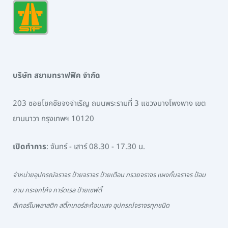
บริษัท สยามทราฟฟิค จำกัด
203 ซอยโชคชัยจงจำเริญ ถนนพระรามที่ 3 แขวงบางโพงพาง เขต
ยานนาวา กรุงเทพฯ 10120
เปิดทำการ
: จันทร์ - เสาร์ 08.30 - 17.30 น.
จำหน่ายอุปกรณ์จราจร ป้ายจราจร ป้ายเตือน กรวยจราจร แผงกั้นจราจร ป้อม
ยาม กระจกโค้ง การ์ดเรล ป้ายเซฟตี้
สีเทอร์โมพลาสติก สติ๊กเกอร์สะท้อนแสง อุปกรณ์จราจรทุกชนิด