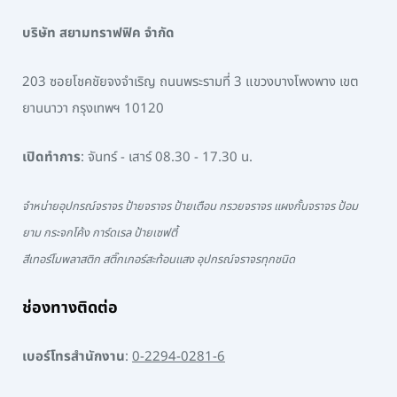
บริษัท สยามทราฟฟิค จำกัด
203 ซอยโชคชัยจงจำเริญ ถนนพระรามที่ 3 แขวงบางโพงพาง เขต
ยานนาวา กรุงเทพฯ 10120
เปิดทำการ
: จันทร์ - เสาร์ 08.30 - 17.30 น.
จำหน่ายอุปกรณ์จราจร ป้ายจราจร ป้ายเตือน กรวยจราจร แผงกั้นจราจร ป้อม
ยาม กระจกโค้ง การ์ดเรล ป้ายเซฟตี้
สีเทอร์โมพลาสติก สติ๊กเกอร์สะท้อนแสง อุปกรณ์จราจรทุกชนิด
ช่องทางติดต่อ
เบอร์โทรสำนักงาน
:
0-2294-0281-6