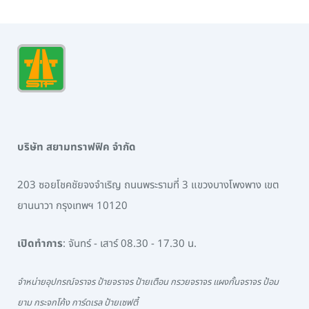
บริษัท สยามทราฟฟิค จำกัด
203 ซอยโชคชัยจงจำเริญ ถนนพระรามที่ 3 แขวงบางโพงพาง เขต
ยานนาวา กรุงเทพฯ 10120
เปิดทำการ
: จันทร์ - เสาร์ 08.30 - 17.30 น.
จำหน่ายอุปกรณ์จราจร ป้ายจราจร ป้ายเตือน กรวยจราจร แผงกั้นจราจร ป้อม
ยาม กระจกโค้ง การ์ดเรล ป้ายเซฟตี้