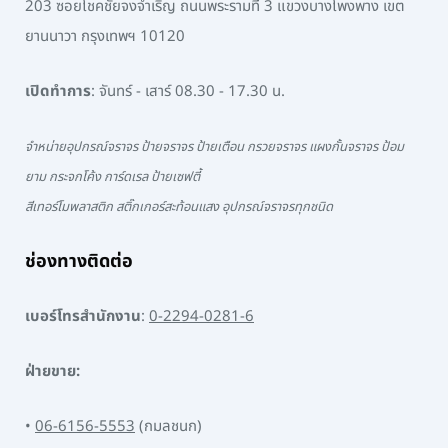
203 ซอยโชคชัยจงจำเริญ ถนนพระรามที่ 3 แขวงบางโพงพาง เขต
ยานนาวา กรุงเทพฯ 10120
เปิดทำการ
: จันทร์ - เสาร์ 08.30 - 17.30 น.
จำหน่ายอุปกรณ์จราจร ป้ายจราจร ป้ายเตือน กรวยจราจร แผงกั้นจราจร ป้อม
ยาม กระจกโค้ง การ์ดเรล ป้ายเซฟตี้
สีเทอร์โมพลาสติก สติ๊กเกอร์สะท้อนแสง อุปกรณ์จราจรทุกชนิด
ช่องทางติดต่อ
เบอร์โทรสำนักงาน
:
0-2294-0281-6
ฝ่ายขาย:
•
06-6156-5553
(กมลชนก)