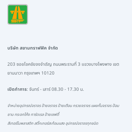
บริษัท สยามทราฟฟิค จำกัด
203 ซอยโชคชัยจงจำเริญ ถนนพระรามที่ 3 แขวงบางโพงพาง เขต
ยานนาวา กรุงเทพฯ 10120
เปิดทำการ
: จันทร์ - เสาร์ 08.30 - 17.30 น.
จำหน่ายอุปกรณ์จราจร ป้ายจราจร ป้ายเตือน กรวยจราจร แผงกั้นจราจร ป้อม
ยาม กระจกโค้ง การ์ดเรล ป้ายเซฟตี้
สีเทอร์โมพลาสติก สติ๊กเกอร์สะท้อนแสง อุปกรณ์จราจรทุกชนิด