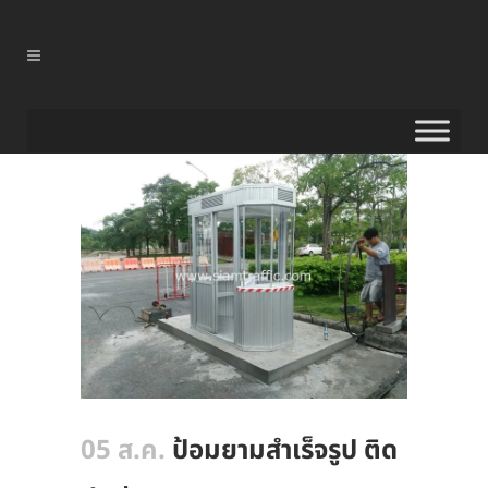
05 ส.ค.
ป้อมยามสําเร็จรูป ติด