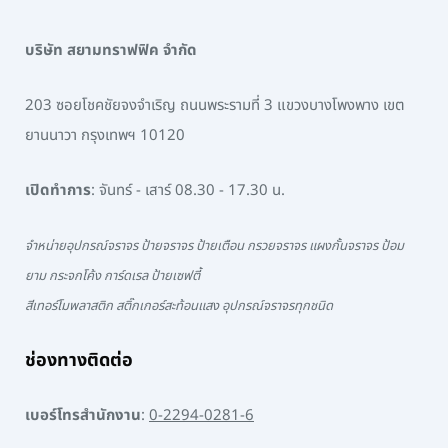
บริษัท สยามทราฟฟิค จำกัด
203 ซอยโชคชัยจงจำเริญ ถนนพระรามที่ 3 แขวงบางโพงพาง เขต
ยานนาวา กรุงเทพฯ 10120
เปิดทำการ
: จันทร์ - เสาร์ 08.30 - 17.30 น.
จำหน่ายอุปกรณ์จราจร ป้ายจราจร ป้ายเตือน กรวยจราจร แผงกั้นจราจร ป้อม
ยาม กระจกโค้ง การ์ดเรล ป้ายเซฟตี้
สีเทอร์โมพลาสติก สติ๊กเกอร์สะท้อนแสง อุปกรณ์จราจรทุกชนิด
ช่องทางติดต่อ
เบอร์โทรสำนักงาน
:
0-2294-0281-6