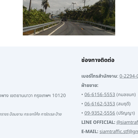
ช่องทางติดต่อ
เบอร์โทรสำนักงาน
:
0-2294-
ฝ่ายขาย:
•
06-6156-5553
(กมลชนก)
พงพาง เขตยานนาวา กรุงเทพฯ 10120
•
06-6162-5353
(สมฤดี)
•
09-9352-5556
(ปริญญา)
ราจร ป้อมยาม กระจกโค้ง การ์ดเรล ป้าย
LINE OFFICIAL:
@siamtraf
E-MAIL:
siamtraffic.stf@g