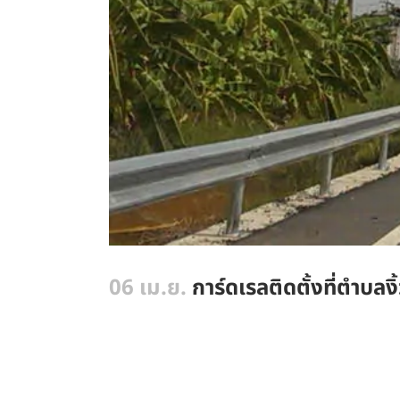
06 เม.ย.
การ์ดเรลติดตั้งที่ตำบล