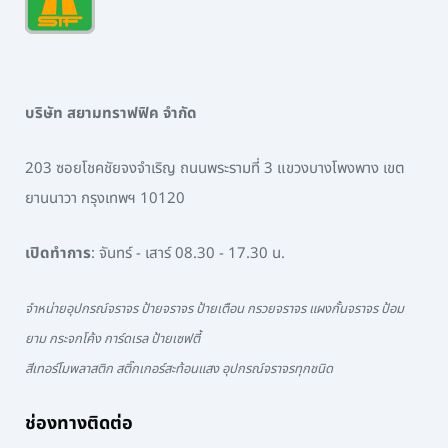
บริษัท สยามทราฟฟิค จำกัด
203 ซอยโชคชัยจงจำเริญ ถนนพระรามที่ 3 แขวงบางโพงพาง เขต
ยานนาวา กรุงเทพฯ 10120
เปิดทำการ
: จันทร์ - เสาร์ 08.30 - 17.30 น.
จำหน่ายอุปกรณ์จราจร ป้ายจราจร ป้ายเตือน กรวยจราจร แผงกั้นจราจร ป้อม
ยาม กระจกโค้ง การ์ดเรล ป้ายเซฟตี้
สีเทอร์โมพลาสติก สติ๊กเกอร์สะท้อนแสง อุปกรณ์จราจรทุกชนิด
ช่องทางติดต่อ