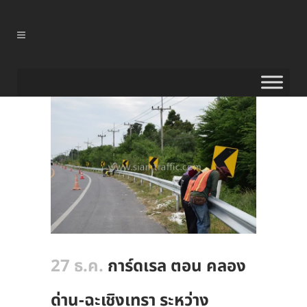
27 ธ.ค.
การ์ดเรล ตอน คลอง
ด่าน-ฉะเชิงเทรา ระหว่าง