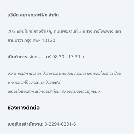
บริษัท สยามทราฟฟิค จำกัด
203 ซอยโชคชัยจงจำเริญ ถนนพระรามที่ 3 แขวงบางโพงพาง เขต
ยานนาวา กรุงเทพฯ 10120
เปิดทำการ
: จันทร์ - เสาร์ 08.30 - 17.30 น.
จำหน่ายอุปกรณ์จราจร ป้ายจราจร ป้ายเตือน กรวยจราจร แผงกั้นจราจร ป้อม
ยาม กระจกโค้ง การ์ดเรล ป้ายเซฟตี้
สีเทอร์โมพลาสติก สติ๊กเกอร์สะท้อนแสง อุปกรณ์จราจรทุกชนิด
ช่องทางติดต่อ
เบอร์โทรสำนักงาน
:
0-2294-0281-6