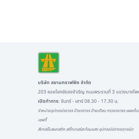
บริษัท สยามทราฟฟิค จำกัด
203 ซอยโชคชัยจงจำเริญ ถนนพระรามที่ 3 แขวงบางโ
เปิดทำการ
: จันทร์ - เสาร์ 08.30 - 17.30 น.
จำหน่ายอุปกรณ์จราจร ป้ายจราจร ป้ายเตือน กรวยจราจร แผงกั้นจ
เซฟตี้
สีเทอร์โมพลาสติก สติ๊กเกอร์สะท้อนแสง อุปกรณ์จราจรทุกชนิด