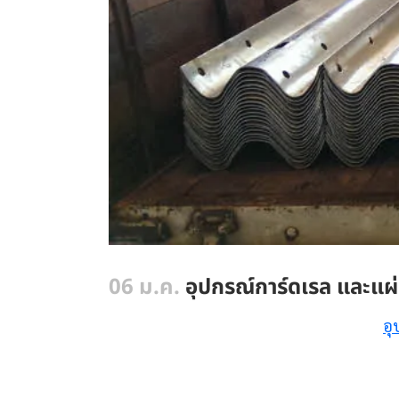
06 ม.ค.
อุปกรณ์การ์ดเรล และแผ่
อุ