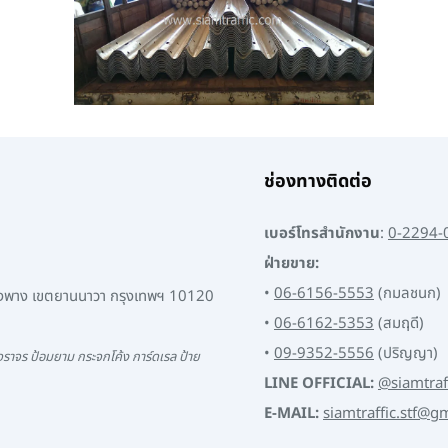
ช่องทางติดต่อ
เบอร์โทรสำนักงาน
:
0-2294-
ฝ่ายขาย:
•
06-6156-5553
(กมลชนก)
พงพาง เขตยานนาวา กรุงเทพฯ 10120
•
06-6162-5353
(สมฤดี)
•
09-9352-5556
(ปริญญา)
ราจร ป้อมยาม กระจกโค้ง การ์ดเรล ป้าย
LINE OFFICIAL:
@siamtraf
E-MAIL:
siamtraffic.stf@g