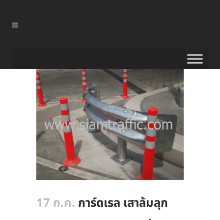
17 ก.ค.
การ์ดเรล เสาล้มลุก