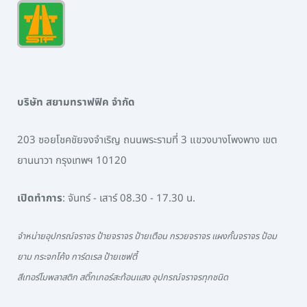
บริษัท สยามทราฟฟิค จำกัด
203 ซอยโชคชัยจงจำเริญ ถนนพระรามที่ 3 แขวงบางโพงพาง เขต
ยานนาวา กรุงเทพฯ 10120
เปิดทำการ
: จันทร์ - เสาร์ 08.30 - 17.30 น.
จำหน่ายอุปกรณ์จราจร ป้ายจราจร ป้ายเตือน กรวยจราจร แผงกั้นจราจร ป้อม
ยาม กระจกโค้ง การ์ดเรล ป้ายเซฟตี้
สีเทอร์โมพลาสติก สติ๊กเกอร์สะท้อนแสง อุปกรณ์จราจรทุกชนิด