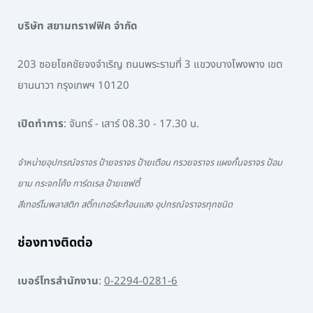
บริษัท สยามทราฟฟิค จำกัด
203 ซอยโชคชัยจงจำเริญ ถนนพระรามที่ 3 แขวงบางโพงพาง เขต
ยานนาวา กรุงเทพฯ 10120
เปิดทำการ
: จันทร์ - เสาร์ 08.30 - 17.30 น.
จำหน่ายอุปกรณ์จราจร ป้ายจราจร ป้ายเตือน กรวยจราจร แผงกั้นจราจร ป้อม
ยาม กระจกโค้ง การ์ดเรล ป้ายเซฟตี้
สีเทอร์โมพลาสติก สติ๊กเกอร์สะท้อนแสง อุปกรณ์จราจรทุกชนิด
ช่องทางติดต่อ
เบอร์โทรสำนักงาน
:
0-2294-0281-6