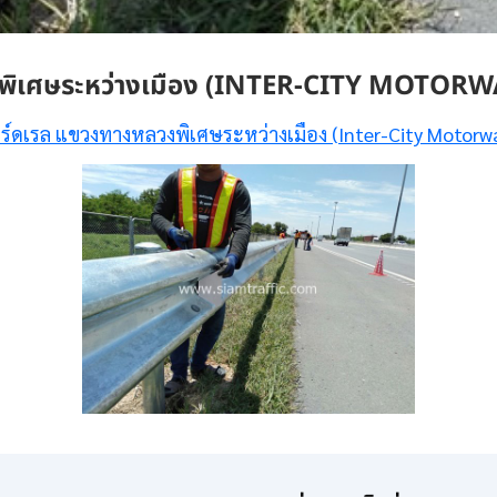
พิเศษระหว่างเมือง (INTER-CITY MOTORW
ร์ดเรล แขวงทางหลวงพิเศษระหว่างเมือง (Inter-City Motorw