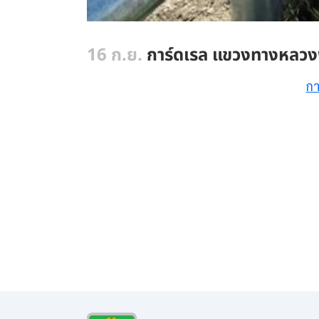
16 ก.ย.
การ์ดเรล แขวงทางหลวง
กา