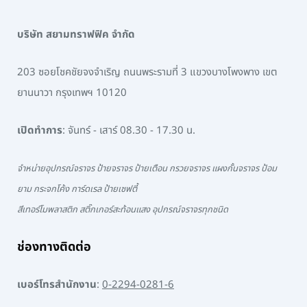
บริษัท สยามทราฟฟิค จำกัด
203 ซอยโชคชัยจงจำเริญ ถนนพระรามที่ 3 แขวงบางโพงพาง เขต
ยานนาวา กรุงเทพฯ 10120
เปิดทำการ
: จันทร์ - เสาร์ 08.30 - 17.30 น.
จำหน่ายอุปกรณ์จราจร ป้ายจราจร ป้ายเตือน กรวยจราจร แผงกั้นจราจร ป้อม
ยาม กระจกโค้ง การ์ดเรล ป้ายเซฟตี้
สีเทอร์โมพลาสติก สติ๊กเกอร์สะท้อนแสง อุปกรณ์จราจรทุกชนิด
ช่องทางติดต่อ
เบอร์โทรสำนักงาน
:
0-2294-0281-6