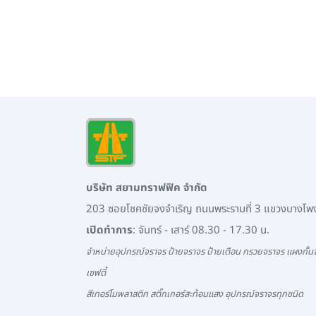
บริษัท สยามทราฟฟิค จำกัด
203 ซอยโชคชัยจงจำเริญ ถนนพระรามที่ 3 แขวงบางโ
เปิดทำการ
: จันทร์ - เสาร์ 08.30 - 17.30 น.
จำหน่ายอุปกรณ์จราจร ป้ายจราจร ป้ายเตือน กรวยจราจร แผงกั้นจ
เซฟตี้
สีเทอร์โมพลาสติก สติ๊กเกอร์สะท้อนแสง อุปกรณ์จราจรทุกชนิด