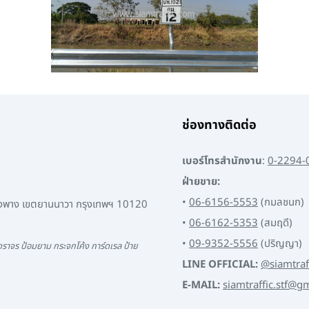
ช่องทางติดต่อ
เบอร์โทรสำนักงาน
:
0-2294-
ฝ่ายขาย:
•
06-6156-5553
(กมลชนก)
พงพาง เขตยานนาวา กรุงเทพฯ 10120
•
06-6162-5353
(สมฤดี)
•
09-9352-5556
(ปริญญา)
ราจร ป้อมยาม กระจกโค้ง การ์ดเรล ป้าย
LINE OFFICIAL:
@siamtraf
E-MAIL:
siamtraffic.stf@g