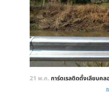
21 พ.ค.
การ์ดเรลติดตั้งเลียบคล
ก