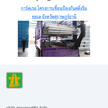
การ์ดเรล โครงการเขื่อนป้องกันตลิ่งริม
ทะเล จังหวัดสุราษฎร์ธานี
บริษัท สยามทราฟฟิค จำกัด