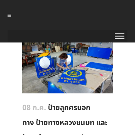
08 ก.ค.
ป้ายลูกศรบอก
ทาง ป้ายทางหลวงชนบท และ