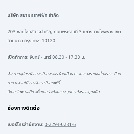
บริษัท สยามทราฟฟิค จำกัด
203 ซอยโชคชัยจงจำเริญ ถนนพระรามที่ 3 แขวงบางโพงพาง เขต
ยานนาวา กรุงเทพฯ 10120
เปิดทำการ
: จันทร์ - เสาร์ 08.30 - 17.30 น.
จำหน่ายอุปกรณ์จราจร ป้ายจราจร ป้ายเตือน กรวยจราจร แผงกั้นจราจร ป้อม
ยาม กระจกโค้ง การ์ดเรล ป้ายเซฟตี้
สีเทอร์โมพลาสติก สติ๊กเกอร์สะท้อนแสง อุปกรณ์จราจรทุกชนิด
ช่องทางติดต่อ
เบอร์โทรสำนักงาน
:
0-2294-0281-6