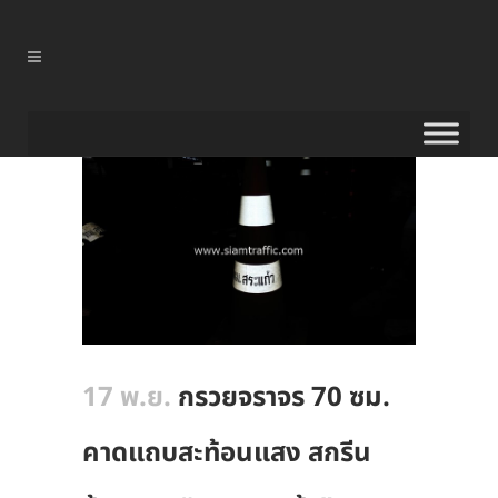
17 พ.ย.
กรวยจราจร 70 ซม.
คาดแถบสะท้อนแสง สกรีน