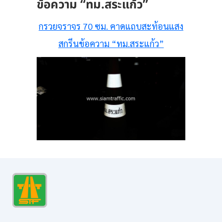
ข้อความ “ทม.สระแก้ว”
กรวยจราจร 70 ซม. คาดแถบสะท้อนแสง
สกรีนข้อความ “ทม.สระแก้ว”