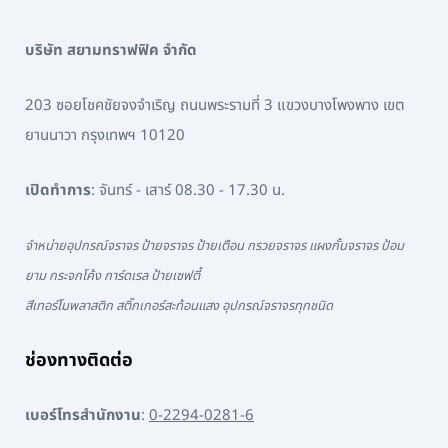
บริษัท สยามทราฟฟิค จำกัด
203 ซอยโชคชัยจงจำเริญ ถนนพระรามที่ 3 แขวงบางโพงพาง เขต
ยานนาวา กรุงเทพฯ 10120
เปิดทำการ
: จันทร์ - เสาร์ 08.30 - 17.30 น.
จำหน่ายอุปกรณ์จราจร ป้ายจราจร ป้ายเตือน กรวยจราจร แผงกั้นจราจร ป้อม
ยาม กระจกโค้ง การ์ดเรล ป้ายเซฟตี้
สีเทอร์โมพลาสติก สติ๊กเกอร์สะท้อนแสง อุปกรณ์จราจรทุกชนิด
ช่องทางติดต่อ
เบอร์โทรสำนักงาน
:
0-2294-0281-6