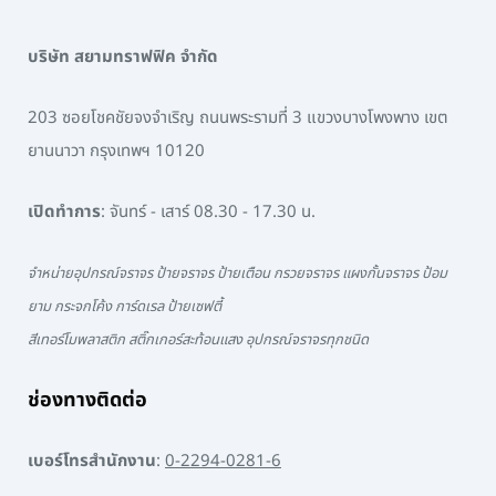
บริษัท สยามทราฟฟิค จำกัด
203 ซอยโชคชัยจงจำเริญ ถนนพระรามที่ 3 แขวงบางโพงพาง เขต
ยานนาวา กรุงเทพฯ 10120
เปิดทำการ
: จันทร์ - เสาร์ 08.30 - 17.30 น.
จำหน่ายอุปกรณ์จราจร ป้ายจราจร ป้ายเตือน กรวยจราจร แผงกั้นจราจร ป้อม
ยาม กระจกโค้ง การ์ดเรล ป้ายเซฟตี้
สีเทอร์โมพลาสติก สติ๊กเกอร์สะท้อนแสง อุปกรณ์จราจรทุกชนิด
ช่องทางติดต่อ
เบอร์โทรสำนักงาน
:
0-2294-0281-6