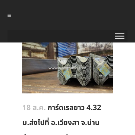
18 ส.ค.
การ์ดเรลยาว 4.32
ม.ส่งไปที่ อ.เวียงสา จ.น่าน