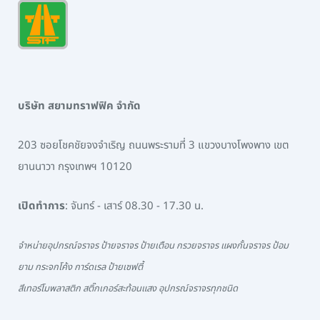
บริษัท สยามทราฟฟิค จำกัด
203 ซอยโชคชัยจงจำเริญ ถนนพระรามที่ 3 แขวงบางโพงพาง เขต
ยานนาวา กรุงเทพฯ 10120
เปิดทำการ
: จันทร์ - เสาร์ 08.30 - 17.30 น.
จำหน่ายอุปกรณ์จราจร ป้ายจราจร ป้ายเตือน กรวยจราจร แผงกั้นจราจร ป้อม
ยาม กระจกโค้ง การ์ดเรล ป้ายเซฟตี้
สีเทอร์โมพลาสติก สติ๊กเกอร์สะท้อนแสง อุปกรณ์จราจรทุกชนิด