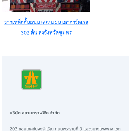
ราวเหล็กกั้นถนน 592 แผ่น เสาการ์ดเรล
302 ต้น ส่งจังหวัดชุมพร
บริษัท สยามทราฟฟิค จำกัด
203 ซอยโชคชัยจงจำเริญ ถนนพระรามที่ 3 แขวงบางโพงพาง เขต