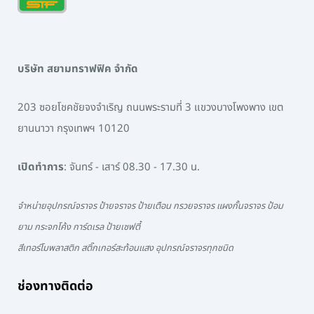
บริษัท สยามทราฟฟิค จำกัด
203 ซอยโชคชัยจงจำเริญ ถนนพระรามที่ 3 แขวงบางโพงพาง เขต
ยานนาวา กรุงเทพฯ 10120
เปิดทำการ
: จันทร์ - เสาร์ 08.30 - 17.30 น.
จำหน่ายอุปกรณ์จราจร ป้ายจราจร ป้ายเตือน กรวยจราจร แผงกั้นจราจร ป้อม
ยาม กระจกโค้ง การ์ดเรล ป้ายเซฟตี้
สีเทอร์โมพลาสติก สติ๊กเกอร์สะท้อนแสง อุปกรณ์จราจรทุกชนิด
ช่องทางติดต่อ