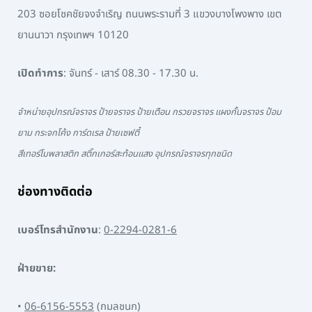
203 ซอยโชคชัยจงจำเริญ ถนนพระรามที่ 3 แขวงบางโพงพาง เขต
ยานนาวา กรุงเทพฯ 10120
เปิดทำการ
: จันทร์ - เสาร์ 08.30 - 17.30 น.
จำหน่ายอุปกรณ์จราจร ป้ายจราจร ป้ายเตือน กรวยจราจร แผงกั้นจราจร ป้อม
ยาม กระจกโค้ง การ์ดเรล ป้ายเซฟตี้
สีเทอร์โมพลาสติก สติ๊กเกอร์สะท้อนแสง อุปกรณ์จราจรทุกชนิด
ช่องทางติดต่อ
เบอร์โทรสำนักงาน
:
0-2294-0281-6
ฝ่ายขาย:
•
06-6156-5553
(กมลชนก)