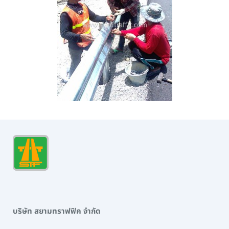
บริษัท สยามทราฟฟิค จำกัด