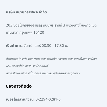
บริษัท สยามทราฟฟิค จำกัด
203 ซอยโชคชัยจงจำเริญ ถนนพระรามที่ 3 แขวงบางโพงพาง เขต
ยานนาวา กรุงเทพฯ 10120
เปิดทำการ
: จันทร์ - เสาร์ 08.30 - 17.30 น.
จำหน่ายอุปกรณ์จราจร ป้ายจราจร ป้ายเตือน กรวยจราจร แผงกั้นจราจร ป้อม
ยาม กระจกโค้ง การ์ดเรล ป้ายเซฟตี้
สีเทอร์โมพลาสติก สติ๊กเกอร์สะท้อนแสง อุปกรณ์จราจรทุกชนิด
ช่องทางติดต่อ
เบอร์โทรสำนักงาน
:
0-2294-0281-6