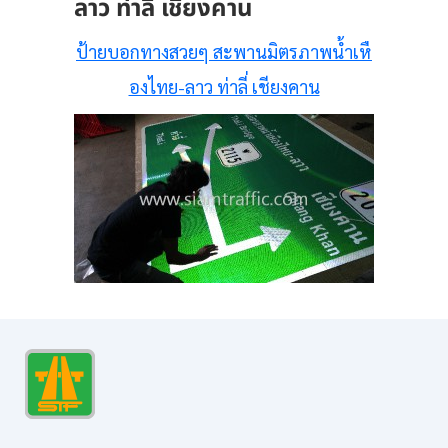
ลาว ท่าลี่ เชียงคาน
ป้ายบอกทางสวยๆ สะพานมิตรภาพน้ำเหื
องไทย-ลาว ท่าลี่ เชียงคาน