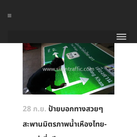
28 ก.ย.
ป้ายบอกทางสวยๆ
สะพานมิตรภาพน้ำเหืองไทย-