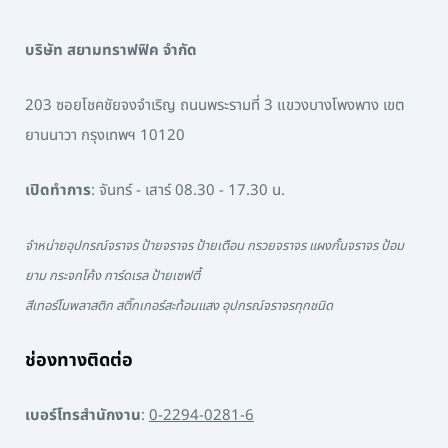
บริษัท สยามทราฟฟิค จำกัด
203 ซอยโชคชัยจงจำเริญ ถนนพระรามที่ 3 แขวงบางโพงพาง เขต
ยานนาวา กรุงเทพฯ 10120
เปิดทำการ
: จันทร์ - เสาร์ 08.30 - 17.30 น.
จำหน่ายอุปกรณ์จราจร ป้ายจราจร ป้ายเตือน กรวยจราจร แผงกั้นจราจร ป้อม
ยาม กระจกโค้ง การ์ดเรล ป้ายเซฟตี้
สีเทอร์โมพลาสติก สติ๊กเกอร์สะท้อนแสง อุปกรณ์จราจรทุกชนิด
ช่องทางติดต่อ
เบอร์โทรสำนักงาน
:
0-2294-0281-6