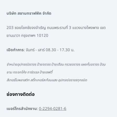
บริษัท สยามทราฟฟิค จำกัด
203 ซอยโชคชัยจงจำเริญ ถนนพระรามที่ 3 แขวงบางโพงพาง เขต
ยานนาวา กรุงเทพฯ 10120
เปิดทำการ
: จันทร์ - เสาร์ 08.30 - 17.30 น.
จำหน่ายอุปกรณ์จราจร ป้ายจราจร ป้ายเตือน กรวยจราจร แผงกั้นจราจร ป้อม
ยาม กระจกโค้ง การ์ดเรล ป้ายเซฟตี้
สีเทอร์โมพลาสติก สติ๊กเกอร์สะท้อนแสง อุปกรณ์จราจรทุกชนิด
ช่องทางติดต่อ
เบอร์โทรสำนักงาน
:
0-2294-0281-6