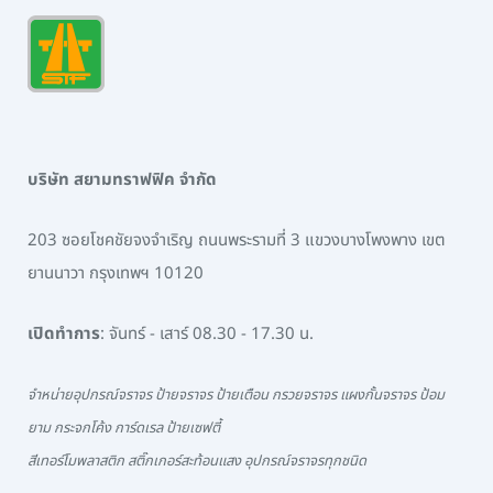
บริษัท สยามทราฟฟิค จำกัด
203 ซอยโชคชัยจงจำเริญ ถนนพระรามที่ 3 แขวงบางโพงพาง เขต
ยานนาวา กรุงเทพฯ 10120
เปิดทำการ
: จันทร์ - เสาร์ 08.30 - 17.30 น.
จำหน่ายอุปกรณ์จราจร ป้ายจราจร ป้ายเตือน กรวยจราจร แผงกั้นจราจร ป้อม
ยาม กระจกโค้ง การ์ดเรล ป้ายเซฟตี้
สีเทอร์โมพลาสติก สติ๊กเกอร์สะท้อนแสง อุปกรณ์จราจรทุกชนิด