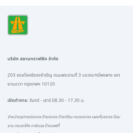
บริษัท สยามทราฟฟิค จำกัด
203 ซอยโชคชัยจงจำเริญ ถนนพระรามที่ 3 แขวงบางโพงพาง เขต
ยานนาวา กรุงเทพฯ 10120
เปิดทำการ
: จันทร์ - เสาร์ 08.30 - 17.30 น.
จำหน่ายอุปกรณ์จราจร ป้ายจราจร ป้ายเตือน กรวยจราจร แผงกั้นจราจร ป้อม
ยาม กระจกโค้ง การ์ดเรล ป้ายเซฟตี้