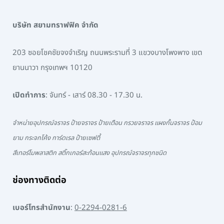
บริษัท สยามทราฟฟิค จำกัด
203 ซอยโชคชัยจงจำเริญ ถนนพระรามที่ 3 แขวงบางโพงพาง เขต
ยานนาวา กรุงเทพฯ 10120
เปิดทำการ
: จันทร์ - เสาร์ 08.30 - 17.30 น.
จำหน่ายอุปกรณ์จราจร ป้ายจราจร ป้ายเตือน กรวยจราจร แผงกั้นจราจร ป้อม
ยาม กระจกโค้ง การ์ดเรล ป้ายเซฟตี้
สีเทอร์โมพลาสติก สติ๊กเกอร์สะท้อนแสง อุปกรณ์จราจรทุกชนิด
ช่องทางติดต่อ
เบอร์โทรสำนักงาน
:
0-2294-0281-6