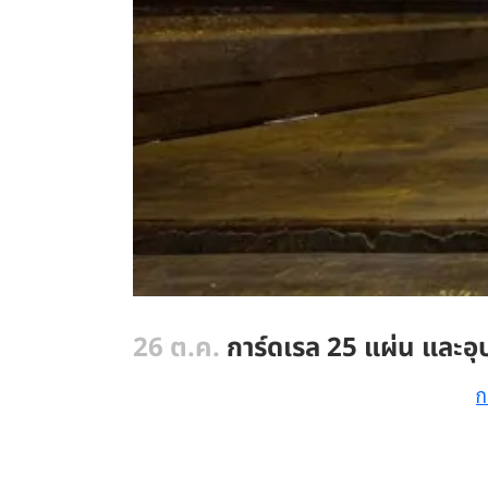
26 ต.ค.
การ์ดเรล 25 แผ่น และอุป
ก