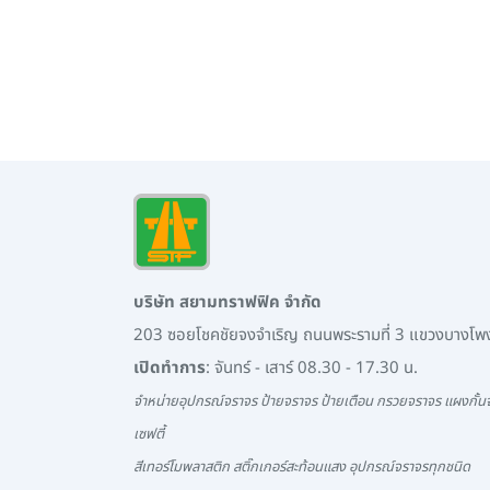
บริษัท สยามทราฟฟิค จำกัด
203 ซอยโชคชัยจงจำเริญ ถนนพระรามที่ 3 แขวงบางโ
เปิดทำการ
: จันทร์ - เสาร์ 08.30 - 17.30 น.
จำหน่ายอุปกรณ์จราจร ป้ายจราจร ป้ายเตือน กรวยจราจร แผงกั้นจ
เซฟตี้
สีเทอร์โมพลาสติก สติ๊กเกอร์สะท้อนแสง อุปกรณ์จราจรทุกชนิด