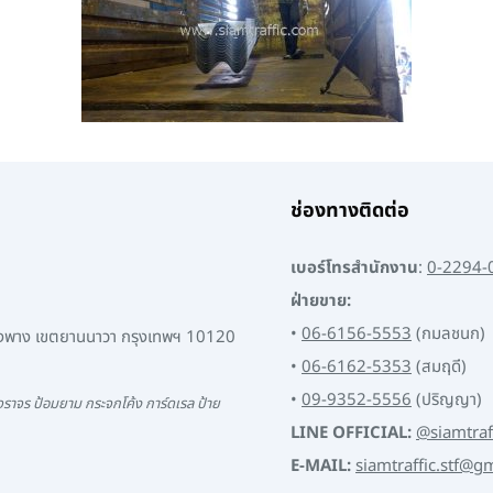
ช่องทางติดต่อ
เบอร์โทรสำนักงาน
:
0-2294-
ฝ่ายขาย:
•
06-6156-5553
(กมลชนก)
พงพาง เขตยานนาวา กรุงเทพฯ 10120
•
06-6162-5353
(สมฤดี)
•
09-9352-5556
(ปริญญา)
ราจร ป้อมยาม กระจกโค้ง การ์ดเรล ป้าย
LINE OFFICIAL:
@siamtraf
E-MAIL:
siamtraffic.stf@g