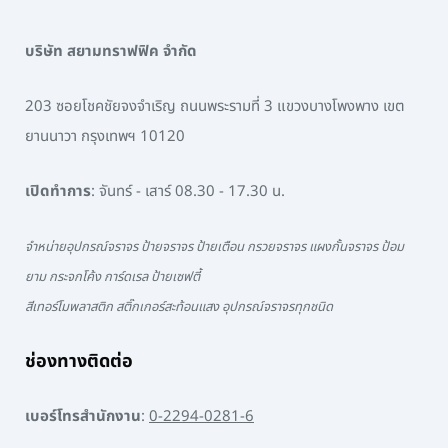
บริษัท สยามทราฟฟิค จำกัด
203 ซอยโชคชัยจงจำเริญ ถนนพระรามที่ 3 แขวงบางโพงพาง เขต
ยานนาวา กรุงเทพฯ 10120
เปิดทำการ
: จันทร์ - เสาร์ 08.30 - 17.30 น.
จำหน่ายอุปกรณ์จราจร ป้ายจราจร ป้ายเตือน กรวยจราจร แผงกั้นจราจร ป้อม
ยาม กระจกโค้ง การ์ดเรล ป้ายเซฟตี้
สีเทอร์โมพลาสติก สติ๊กเกอร์สะท้อนแสง อุปกรณ์จราจรทุกชนิด
ช่องทางติดต่อ
เบอร์โทรสำนักงาน
:
0-2294-0281-6