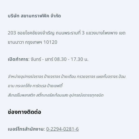
บริษัท สยามทราฟฟิค จำกัด
203 ซอยโชคชัยจงจำเริญ ถนนพระรามที่ 3 แขวงบางโพงพาง เขต
ยานนาวา กรุงเทพฯ 10120
เปิดทำการ
: จันทร์ - เสาร์ 08.30 - 17.30 น.
จำหน่ายอุปกรณ์จราจร ป้ายจราจร ป้ายเตือน กรวยจราจร แผงกั้นจราจร ป้อม
ยาม กระจกโค้ง การ์ดเรล ป้ายเซฟตี้
สีเทอร์โมพลาสติก สติ๊กเกอร์สะท้อนแสง อุปกรณ์จราจรทุกชนิด
ช่องทางติดต่อ
เบอร์โทรสำนักงาน
:
0-2294-0281-6