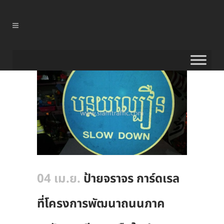
04 เม.ย.
ป้ายจราจร การ์ดเรล
ที่โครงการพัฒนาถนนภาค