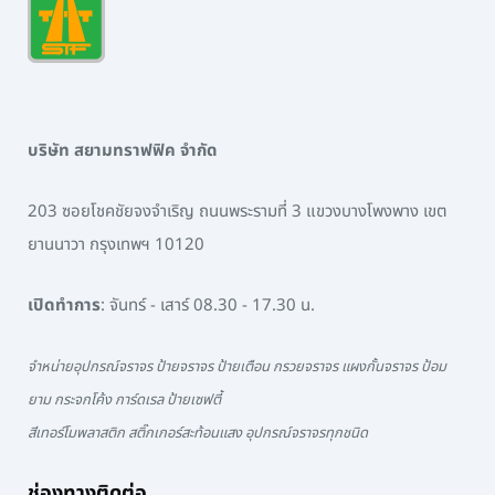
บริษัท สยามทราฟฟิค จำกัด
203 ซอยโชคชัยจงจำเริญ ถนนพระรามที่ 3 แขวงบางโพงพาง เขต
ยานนาวา กรุงเทพฯ 10120
เปิดทำการ
: จันทร์ - เสาร์ 08.30 - 17.30 น.
จำหน่ายอุปกรณ์จราจร ป้ายจราจร ป้ายเตือน กรวยจราจร แผงกั้นจราจร ป้อม
ยาม กระจกโค้ง การ์ดเรล ป้ายเซฟตี้
สีเทอร์โมพลาสติก สติ๊กเกอร์สะท้อนแสง อุปกรณ์จราจรทุกชนิด
ช่องทางติดต่อ