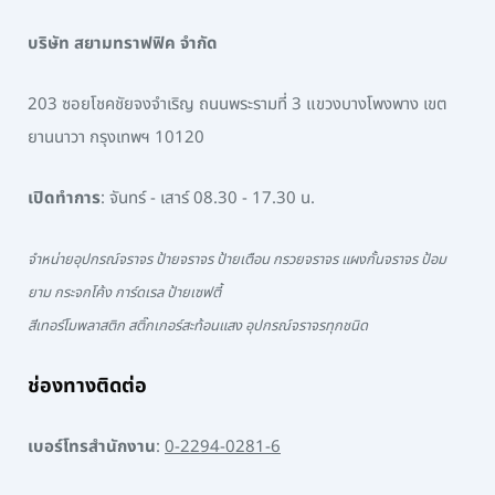
บริษัท สยามทราฟฟิค จำกัด
203 ซอยโชคชัยจงจำเริญ ถนนพระรามที่ 3 แขวงบางโพงพาง เขต
ยานนาวา กรุงเทพฯ 10120
เปิดทำการ
: จันทร์ - เสาร์ 08.30 - 17.30 น.
จำหน่ายอุปกรณ์จราจร ป้ายจราจร ป้ายเตือน กรวยจราจร แผงกั้นจราจร ป้อม
ยาม กระจกโค้ง การ์ดเรล ป้ายเซฟตี้
สีเทอร์โมพลาสติก สติ๊กเกอร์สะท้อนแสง อุปกรณ์จราจรทุกชนิด
ช่องทางติดต่อ
เบอร์โทรสำนักงาน
:
0-2294-0281-6