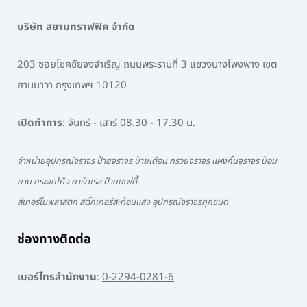
บริษัท สยามทราฟฟิค จำกัด
203 ซอยโชคชัยจงจำเริญ ถนนพระรามที่ 3 แขวงบางโพงพาง เขต
ยานนาวา กรุงเทพฯ 10120
เปิดทำการ
: จันทร์ - เสาร์ 08.30 - 17.30 น.
จำหน่ายอุปกรณ์จราจร ป้ายจราจร ป้ายเตือน กรวยจราจร แผงกั้นจราจร ป้อม
ยาม กระจกโค้ง การ์ดเรล ป้ายเซฟตี้
สีเทอร์โมพลาสติก สติ๊กเกอร์สะท้อนแสง อุปกรณ์จราจรทุกชนิด
ช่องทางติดต่อ
เบอร์โทรสำนักงาน
:
0-2294-0281-6