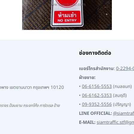
ช่องทางติดต่อ
เบอร์โทรสำนักงาน
:
0-2294-
ฝ่ายขาย:
•
06-6156-5553
(กมลชนก)
พงพาง เขตยานนาวา กรุงเทพฯ 10120
•
06-6162-5353
(สมฤดี)
•
09-9352-5556
(ปริญญา)
ราจร ป้อมยาม กระจกโค้ง การ์ดเรล ป้าย
LINE OFFICIAL:
@siamtraf
E-MAIL:
siamtraffic.stf@g