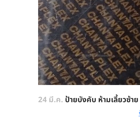
24 มี.ค.
ป้ายบังคับ ห้ามเลี้ยวซ้า