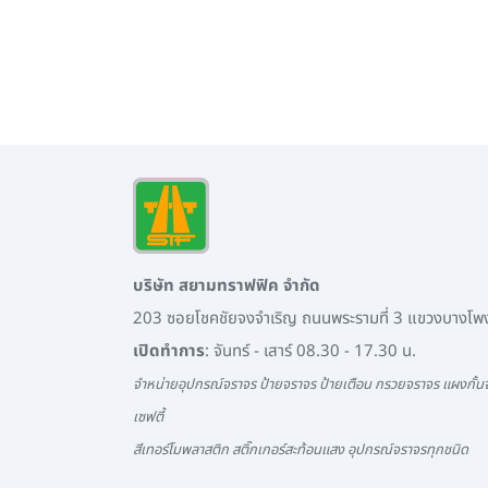
บริษัท สยามทราฟฟิค จำกัด
203 ซอยโชคชัยจงจำเริญ ถนนพระรามที่ 3 แขวงบางโ
เปิดทำการ
: จันทร์ - เสาร์ 08.30 - 17.30 น.
จำหน่ายอุปกรณ์จราจร ป้ายจราจร ป้ายเตือน กรวยจราจร แผงกั้นจ
เซฟตี้
สีเทอร์โมพลาสติก สติ๊กเกอร์สะท้อนแสง อุปกรณ์จราจรทุกชนิด