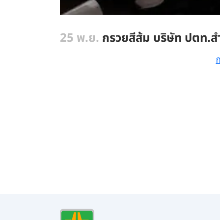
25 พ.ย.
กรวยสีส้ม บริษัท ปตท.ส
ก